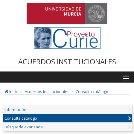
ACUERDOS INSTITUCIONALES
Togg
navi
Inicio
Acuerdos institucionales
Consulta catálogo
Información
Consulta catálogo
Búsqueda avanzada