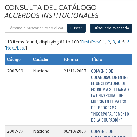
CONSULTA DEL CATÁLOGO
ACUERDOS INSTITUCIONALES
Buscar
Búsqueda avanzada
113 items found, displaying 81 to 100.
[
First
/
Prev
]
1
,
2
,
3
,
4
,
5
,
6
[
Next
/
Last
]
Código
Carácter
F.Firma
Título
CONVENIO DE
2007-99
Nacional
21/11/2007
COLABORACIÓN ENTRE
EL OBSERVATORIO DE
ECONOMÍA SOLIDARIA Y
LA UNIVERSIDAD DE
MURCIA EN EL MARCO
DEL PROGRAMA
"INCORPORA, FOMENTO
DE LA OCUPACIÓN"
CONVENIO DE
2007-77
Nacional
08/10/2007