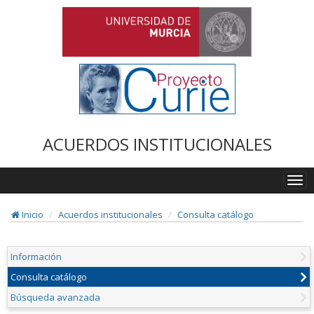
ACUERDOS INSTITUCIONALES
Togg
navi
Inicio
Acuerdos institucionales
Consulta catálogo
Información
Consulta catálogo
Búsqueda avanzada