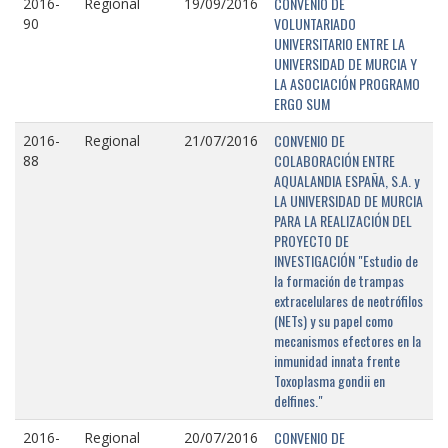
CONVENIO DE
2016-
Regional
19/09/2016
VOLUNTARIADO
90
UNIVERSITARIO ENTRE LA
UNIVERSIDAD DE MURCIA Y
LA ASOCIACIÓN PROGRAMO
ERGO SUM
CONVENIO DE
2016-
Regional
21/07/2016
COLABORACIÓN ENTRE
88
AQUALANDIA ESPAÑA, S.A. y
LA UNIVERSIDAD DE MURCIA
PARA LA REALIZACIÓN DEL
PROYECTO DE
INVESTIGACIÓN "Estudio de
la formación de trampas
extracelulares de neotrófilos
(NETs) y su papel como
mecanismos efectores en la
inmunidad innata frente
Toxoplasma gondii en
delfines."
CONVENIO DE
2016-
Regional
20/07/2016