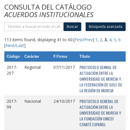
CONSULTA DEL CATÁLOGO
ACUERDOS INSTITUCIONALES
Buscar
Búsqueda avanzada
113 items found, displaying 41 to 60.
[
First
/
Prev
]
1
,
2
,
3
,
4
,
5
,
6
[
Next
/
Last
]
Código
Carácter
F.Firma
Título
PROTOCOLO GENRAL DE
2017-
Regional
07/11/2017
ACTUACIÓN ENTRE LA
207
UNIVERSIDAD DE MURCIA Y
LA FEDERACIÓN DE GOLF DE
LA REGIÓN DE MURCIA
PROTOCOLO GENERAL DE
2017-
Nacional
24/10/2017
ACTUACIÓN ENTRE LA
99
UNIVERSIDAD DE MURCIA Y
LA FUNDACIÓN UNICEF
COMITÉ ESPAÑOL