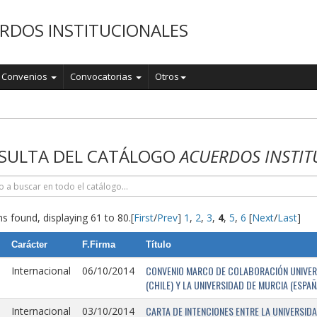
RDOS INSTITUCIONALES
Convenios
Convocatorias
Otros
o
SULTA DEL CATÁLOGO
ACUERDOS INSTIT
s found, displaying 61 to 80.
[
First
/
Prev
]
1
,
2
,
3
,
4
,
5
,
6
[
Next
/
Last
]
Carácter
F.Firma
Título
CONVENIO MARCO DE COLABORACIÓN UNIVERSI
Internacional
06/10/2014
(CHILE) Y LA UNIVERSIDAD DE MURCIA (ESPAÑ
CARTA DE INTENCIONES ENTRE LA UNIVERSIDA
Internacional
03/10/2014