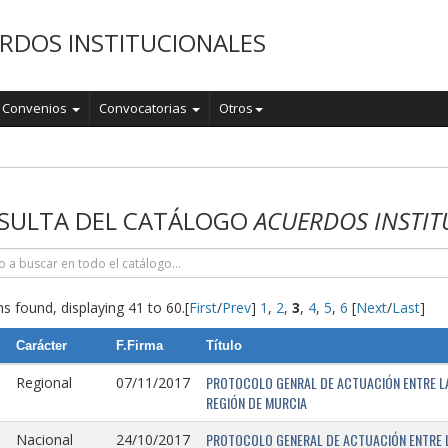
RDOS INSTITUCIONALES
Convenios
Convocatorias
Otros
o
SULTA DEL CATÁLOGO
ACUERDOS INSTIT
s found, displaying 41 to 60.
[
First
/
Prev
]
1
,
2
,
3
,
4
,
5
,
6
[
Next
/
Last
]
Carácter
F.Firma
Título
PROTOCOLO GENRAL DE ACTUACIÓN ENTRE LA 
Regional
07/11/2017
REGIÓN DE MURCIA
PROTOCOLO GENERAL DE ACTUACIÓN ENTRE L
Nacional
24/10/2017