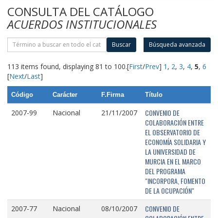
CONSULTA DEL CATÁLOGO
ACUERDOS INSTITUCIONALES
Buscar
Búsqueda avanzada
113 items found, displaying 81 to 100.
[
First
/
Prev
]
1
,
2
,
3
,
4
,
5
,
6
[
Next
/
Last
]
Código
Carácter
F.Firma
Título
CONVENIO DE
2007-99
Nacional
21/11/2007
COLABORACIÓN ENTRE
EL OBSERVATORIO DE
ECONOMÍA SOLIDARIA Y
LA UNIVERSIDAD DE
MURCIA EN EL MARCO
DEL PROGRAMA
"INCORPORA, FOMENTO
DE LA OCUPACIÓN"
CONVENIO DE
2007-77
Nacional
08/10/2007