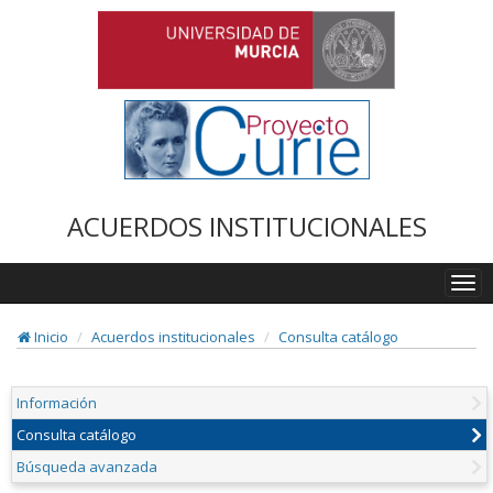
ACUERDOS INSTITUCIONALES
Togg
navi
Inicio
Acuerdos institucionales
Consulta catálogo
Información
Consulta catálogo
Búsqueda avanzada