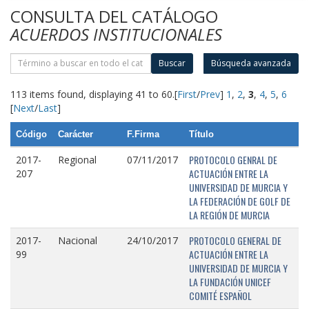
CONSULTA DEL CATÁLOGO
ACUERDOS INSTITUCIONALES
Buscar
Búsqueda avanzada
113 items found, displaying 41 to 60.
[
First
/
Prev
]
1
,
2
,
3
,
4
,
5
,
6
[
Next
/
Last
]
Código
Carácter
F.Firma
Título
PROTOCOLO GENRAL DE
2017-
Regional
07/11/2017
ACTUACIÓN ENTRE LA
207
UNIVERSIDAD DE MURCIA Y
LA FEDERACIÓN DE GOLF DE
LA REGIÓN DE MURCIA
PROTOCOLO GENERAL DE
2017-
Nacional
24/10/2017
ACTUACIÓN ENTRE LA
99
UNIVERSIDAD DE MURCIA Y
LA FUNDACIÓN UNICEF
COMITÉ ESPAÑOL