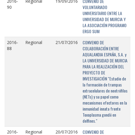
CONVENIO DE
2016-
Regional
19/09/2016
VOLUNTARIADO
90
UNIVERSITARIO ENTRE LA
UNIVERSIDAD DE MURCIA Y
LA ASOCIACIÓN PROGRAMO
ERGO SUM
CONVENIO DE
2016-
Regional
21/07/2016
COLABORACIÓN ENTRE
88
AQUALANDIA ESPAÑA, S.A. y
LA UNIVERSIDAD DE MURCIA
PARA LA REALIZACIÓN DEL
PROYECTO DE
INVESTIGACIÓN "Estudio de
la formación de trampas
extracelulares de neotrófilos
(NETs) y su papel como
mecanismos efectores en la
inmunidad innata frente
Toxoplasma gondii en
delfines."
CONVENIO DE
2016-
Regional
20/07/2016