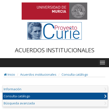
ACUERDOS INSTITUCIONALES
Togg
navi
Inicio
Acuerdos institucionales
Consulta catálogo
Información
Consulta catálogo
Búsqueda avanzada