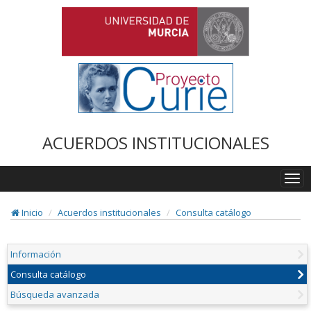
ACUERDOS INSTITUCIONALES
Togg
navi
Inicio
Acuerdos institucionales
Consulta catálogo
Información
Consulta catálogo
Búsqueda avanzada