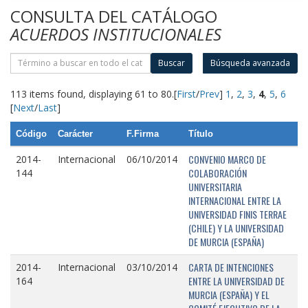
CONSULTA DEL CATÁLOGO
ACUERDOS INSTITUCIONALES
Buscar
Búsqueda avanzada
113 items found, displaying 61 to 80.
[
First
/
Prev
]
1
,
2
,
3
,
4
,
5
,
6
[
Next
/
Last
]
Código
Carácter
F.Firma
Título
CONVENIO MARCO DE
2014-
Internacional
06/10/2014
COLABORACIÓN
144
UNIVERSITARIA
INTERNACIONAL ENTRE LA
UNIVERSIDAD FINIS TERRAE
(CHILE) Y LA UNIVERSIDAD
DE MURCIA (ESPAÑA)
CARTA DE INTENCIONES
2014-
Internacional
03/10/2014
ENTRE LA UNIVERSIDAD DE
164
MURCIA (ESPAÑA) Y EL