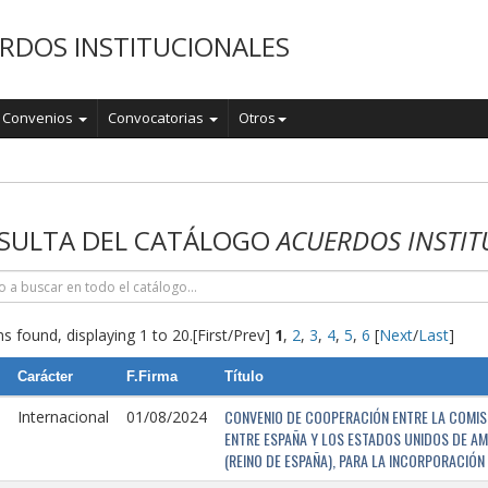
RDOS INSTITUCIONALES
Convenios
Convocatorias
Otros
o
SULTA DEL CATÁLOGO
ACUERDOS INSTIT
s found, displaying 1 to 20.
[First/Prev]
1
,
2
,
3
,
4
,
5
,
6
[
Next
/
Last
]
Carácter
F.Firma
Título
CONVENIO DE COOPERACIÓN ENTRE LA COMISI
Internacional
01/08/2024
ENTRE ESPAÑA Y LOS ESTADOS UNIDOS DE AM
(REINO DE ESPAÑA), PARA LA INCORPORACIÓ