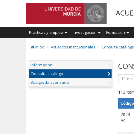
ACUE
Prácticas y empleo
Investigación
Formación
Inicio
Acuerdos institucionales
Consulta catálog
CON
Información
Consulta catálogo
Búsqueda avanzada
113 item
Código
2024-
94