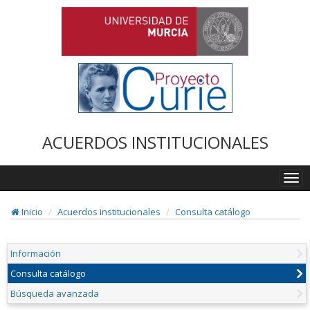
ACUERDOS INSTITUCIONALES
Togg
navi
Inicio
Acuerdos institucionales
Consulta catálogo
Información
Consulta catálogo
Búsqueda avanzada