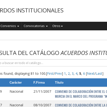
RDOS INSTITUCIONALES
Convenios
Convocatorias
Otros
o
SULTA DEL CATÁLOGO
ACUERDOS INSTIT
s found, displaying 81 to 100.
[
First
/
Prev
]
1
,
2
,
3
,
4
,
5
,
6
[
Next
/
Last
]
Carácter
F.Firma
Título
CONVENIO DE COLABORACIÓN ENTRE EL O
9
Nacional
21/11/2007
MURCIA EN EL MARCO DEL PROGRAMA "I
CONVENIO DE COLABORACIÓN ENTRE LA 
7
Nacional
08/10/2007