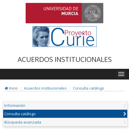
ACUERDOS INSTITUCIONALES
Togg
navi
Inicio
Acuerdos institucionales
Consulta catálogo
Información
Consulta catálogo
Búsqueda avanzada