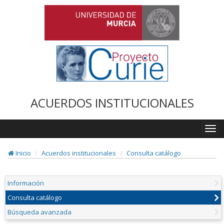
ACUERDOS INSTITUCIONALES
Togg
navi
Inicio
Acuerdos institucionales
Consulta catálogo
Información
Consulta catálogo
Búsqueda avanzada