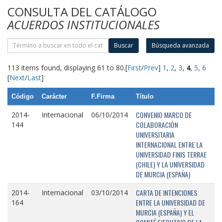
CONSULTA DEL CATÁLOGO
ACUERDOS INSTITUCIONALES
Buscar
Búsqueda avanzada
113 items found, displaying 61 to 80.
[
First
/
Prev
]
1
,
2
,
3
,
4
,
5
,
6
[
Next
/
Last
]
Código
Carácter
F.Firma
Título
CONVENIO MARCO DE
2014-
Internacional
06/10/2014
COLABORACIÓN
144
UNIVERSITARIA
INTERNACIONAL ENTRE LA
UNIVERSIDAD FINIS TERRAE
(CHILE) Y LA UNIVERSIDAD
DE MURCIA (ESPAÑA)
CARTA DE INTENCIONES
2014-
Internacional
03/10/2014
ENTRE LA UNIVERSIDAD DE
164
MURCIA (ESPAÑA) Y EL