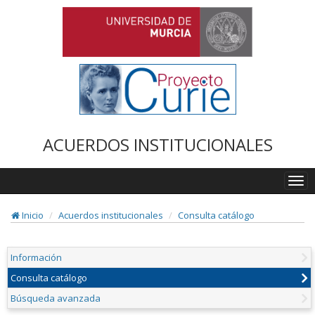
ACUERDOS INSTITUCIONALES
Togg
navi
Inicio
Acuerdos institucionales
Consulta catálogo
Información
Consulta catálogo
Búsqueda avanzada