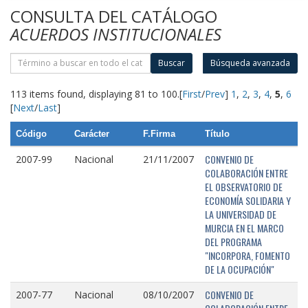
CONSULTA DEL CATÁLOGO
ACUERDOS INSTITUCIONALES
Buscar
Búsqueda avanzada
113 items found, displaying 81 to 100.
[
First
/
Prev
]
1
,
2
,
3
,
4
,
5
,
6
[
Next
/
Last
]
Código
Carácter
F.Firma
Título
CONVENIO DE
2007-99
Nacional
21/11/2007
COLABORACIÓN ENTRE
EL OBSERVATORIO DE
ECONOMÍA SOLIDARIA Y
LA UNIVERSIDAD DE
MURCIA EN EL MARCO
DEL PROGRAMA
"INCORPORA, FOMENTO
DE LA OCUPACIÓN"
CONVENIO DE
2007-77
Nacional
08/10/2007