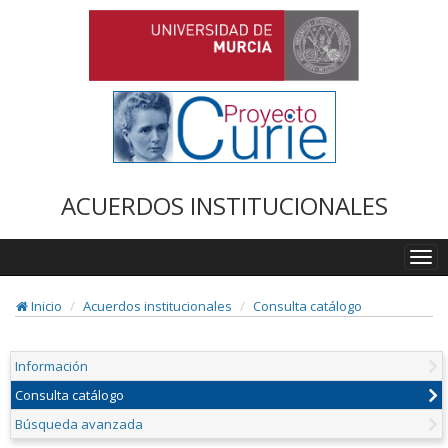
ACUERDOS INSTITUCIONALES
Togg
navi
Inicio
Acuerdos institucionales
Consulta catálogo
Información
Consulta catálogo
Búsqueda avanzada