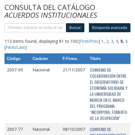
CONSULTA DEL CATÁLOGO
ACUERDOS INSTITUCIONALES
Buscar
Búsqueda avanzada
113 items found, displaying 81 to 100.
[
First
/
Prev
]
1
,
2
,
3
,
4
,
5
,
6
[
Next
/
Last
]
Código
Carácter
F.Firma
Título
CONVENIO DE
2007-99
Nacional
21/11/2007
COLABORACIÓN ENTRE
EL OBSERVATORIO DE
ECONOMÍA SOLIDARIA Y
LA UNIVERSIDAD DE
MURCIA EN EL MARCO
DEL PROGRAMA
"INCORPORA, FOMENTO
DE LA OCUPACIÓN"
CONVENIO DE
2007-77
Nacional
08/10/2007