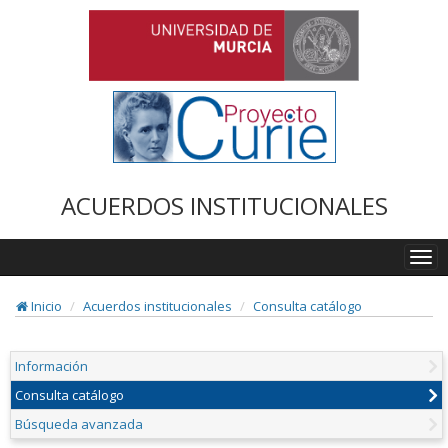
ACUERDOS INSTITUCIONALES
Togg
navi
Inicio
Acuerdos institucionales
Consulta catálogo
Información
Consulta catálogo
Búsqueda avanzada