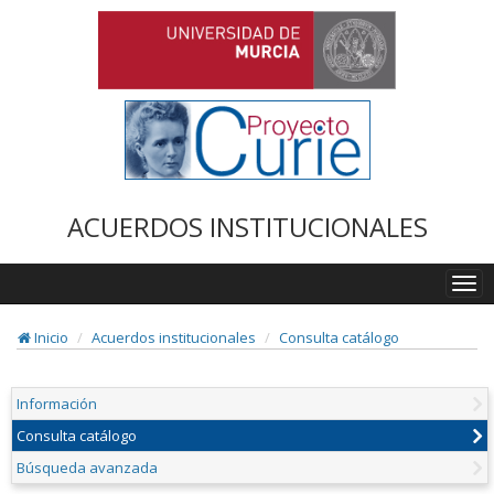
ACUERDOS INSTITUCIONALES
Togg
navi
Inicio
Acuerdos institucionales
Consulta catálogo
Información
Consulta catálogo
Búsqueda avanzada