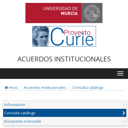
ACUERDOS INSTITUCIONALES
Togg
navi
Inicio
Acuerdos institucionales
Consulta catálogo
Información
Consulta catálogo
Búsqueda avanzada