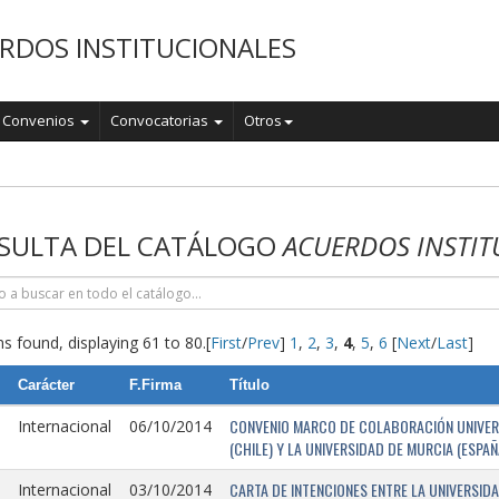
RDOS INSTITUCIONALES
Convenios
Convocatorias
Otros
o
SULTA DEL CATÁLOGO
ACUERDOS INSTIT
s found, displaying 61 to 80.
[
First
/
Prev
]
1
,
2
,
3
,
4
,
5
,
6
[
Next
/
Last
]
Carácter
F.Firma
Título
CONVENIO MARCO DE COLABORACIÓN UNIVERSI
Internacional
06/10/2014
(CHILE) Y LA UNIVERSIDAD DE MURCIA (ESPAÑ
CARTA DE INTENCIONES ENTRE LA UNIVERSIDA
Internacional
03/10/2014