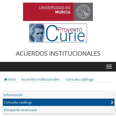
ACUERDOS INSTITUCIONALES
Togg
navi
Inicio
Acuerdos institucionales
Consulta catálogo
Información
Consulta catálogo
Búsqueda avanzada