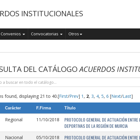
RDOS INSTITUCIONALES
Convenios
Convocatorias
Otros
o
SULTA DEL CATÁLOGO
ACUERDOS INSTIT
s found, displaying 21 to 40.
[
First
/
Prev
]
1
,
2
,
3
,
4
,
5
,
6
[
Next
/
Last
]
Carácter
F.Firma
Título
PROTOCOLO GENERAL DE ACTUACIÓN ENTRE L
Regional
11/10/2018
DEPORTIVAS DE LA REGIÓN DE MURCIA
PROTOCOLO GENERAL DE ACTUACIÓN ENTRE L
Nacional
05/10/2018