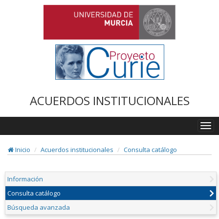
ACUERDOS INSTITUCIONALES
Togg
navi
Inicio
Acuerdos institucionales
Consulta catálogo
Información
Consulta catálogo
Búsqueda avanzada