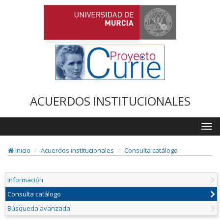
ACUERDOS INSTITUCIONALES
Togg
navi
Inicio
Acuerdos institucionales
Consulta catálogo
Información
Consulta catálogo
Búsqueda avanzada