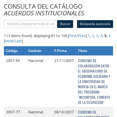
CONSULTA DEL CATÁLOGO
ACUERDOS INSTITUCIONALES
Buscar
Búsqueda avanzada
113 items found, displaying 81 to 100.
[
First
/
Prev
]
1
,
2
,
3
,
4
,
5
,
6
[
Next
/
Last
]
Código
Carácter
F.Firma
Título
CONVENIO DE
2007-99
Nacional
21/11/2007
COLABORACIÓN ENTRE
EL OBSERVATORIO DE
ECONOMÍA SOLIDARIA Y
LA UNIVERSIDAD DE
MURCIA EN EL MARCO
DEL PROGRAMA
"INCORPORA, FOMENTO
DE LA OCUPACIÓN"
CONVENIO DE
2007-77
Nacional
08/10/2007