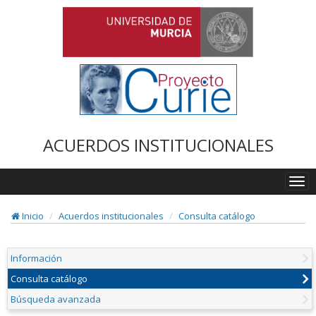
ACUERDOS INSTITUCIONALES
Togg
navi
Inicio
Acuerdos institucionales
Consulta catálogo
Información
Consulta catálogo
Búsqueda avanzada