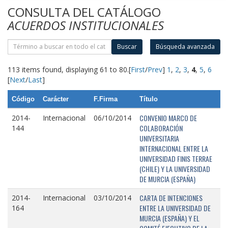
CONSULTA DEL CATÁLOGO
ACUERDOS INSTITUCIONALES
Buscar
Búsqueda avanzada
113 items found, displaying 61 to 80.
[
First
/
Prev
]
1
,
2
,
3
,
4
,
5
,
6
[
Next
/
Last
]
Código
Carácter
F.Firma
Título
CONVENIO MARCO DE
2014-
Internacional
06/10/2014
COLABORACIÓN
144
UNIVERSITARIA
INTERNACIONAL ENTRE LA
UNIVERSIDAD FINIS TERRAE
(CHILE) Y LA UNIVERSIDAD
DE MURCIA (ESPAÑA)
CARTA DE INTENCIONES
2014-
Internacional
03/10/2014
ENTRE LA UNIVERSIDAD DE
164
MURCIA (ESPAÑA) Y EL