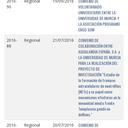
CONVENIO DE
2016-
Regional
19/09/2016
VOLUNTARIADO
90
UNIVERSITARIO ENTRE LA
UNIVERSIDAD DE MURCIA Y
LA ASOCIACIÓN PROGRAMO
ERGO SUM
CONVENIO DE
2016-
Regional
21/07/2016
COLABORACIÓN ENTRE
88
AQUALANDIA ESPAÑA, S.A. y
LA UNIVERSIDAD DE MURCIA
PARA LA REALIZACIÓN DEL
PROYECTO DE
INVESTIGACIÓN "Estudio de
la formación de trampas
extracelulares de neotrófilos
(NETs) y su papel como
mecanismos efectores en la
inmunidad innata frente
Toxoplasma gondii en
delfines."
CONVENIO DE
2016-
Regional
20/07/2016