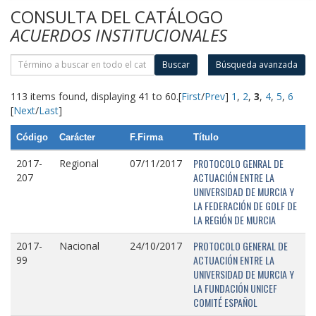
CONSULTA DEL CATÁLOGO
ACUERDOS INSTITUCIONALES
Buscar
Búsqueda avanzada
113 items found, displaying 41 to 60.
[
First
/
Prev
]
1
,
2
,
3
,
4
,
5
,
6
[
Next
/
Last
]
Código
Carácter
F.Firma
Título
PROTOCOLO GENRAL DE
2017-
Regional
07/11/2017
ACTUACIÓN ENTRE LA
207
UNIVERSIDAD DE MURCIA Y
LA FEDERACIÓN DE GOLF DE
LA REGIÓN DE MURCIA
PROTOCOLO GENERAL DE
2017-
Nacional
24/10/2017
ACTUACIÓN ENTRE LA
99
UNIVERSIDAD DE MURCIA Y
LA FUNDACIÓN UNICEF
COMITÉ ESPAÑOL