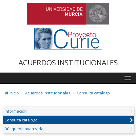
ACUERDOS INSTITUCIONALES
Togg
navi
Inicio
Acuerdos institucionales
Consulta catálogo
Información
Consulta catálogo
Búsqueda avanzada