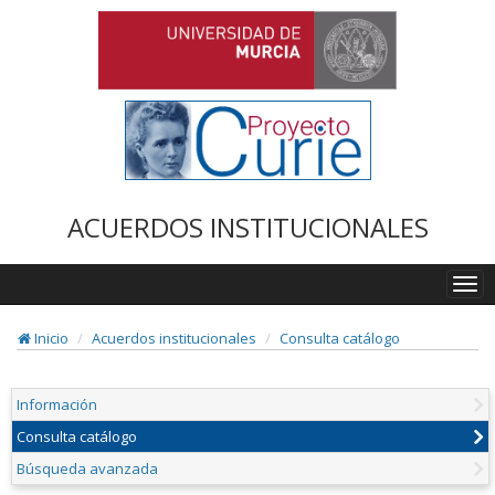
ACUERDOS INSTITUCIONALES
Togg
navi
Inicio
Acuerdos institucionales
Consulta catálogo
Información
Consulta catálogo
Búsqueda avanzada