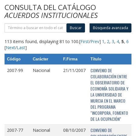
CONSULTA DEL CATÁLOGO
ACUERDOS INSTITUCIONALES
Buscar
Búsqueda avanzada
113 items found, displaying 81 to 100.
[
First
/
Prev
]
1
,
2
,
3
,
4
,
5
,
6
[
Next
/
Last
]
Código
Carácter
F.Firma
Título
CONVENIO DE
2007-99
Nacional
21/11/2007
COLABORACIÓN ENTRE
EL OBSERVATORIO DE
ECONOMÍA SOLIDARIA Y
LA UNIVERSIDAD DE
MURCIA EN EL MARCO
DEL PROGRAMA
"INCORPORA, FOMENTO
DE LA OCUPACIÓN"
CONVENIO DE
2007-77
Nacional
08/10/2007