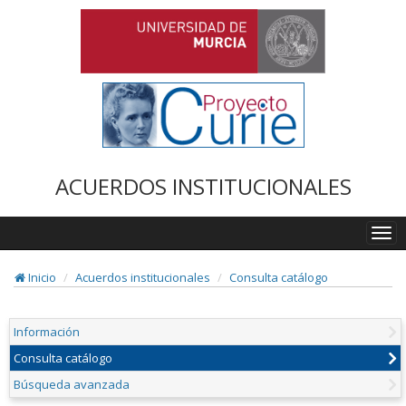
ACUERDOS INSTITUCIONALES
Togg
navi
Inicio
Acuerdos institucionales
Consulta catálogo
Información
Consulta catálogo
Búsqueda avanzada