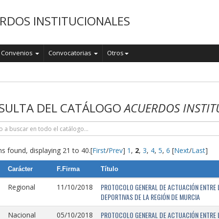
RDOS INSTITUCIONALES
Convenios
Convocatorias
Otros
o
SULTA DEL CATÁLOGO
ACUERDOS INSTIT
s found, displaying 21 to 40.
[
First
/
Prev
]
1
,
2
,
3
,
4
,
5
,
6
[
Next
/
Last
]
Carácter
F.Firma
Título
PROTOCOLO GENERAL DE ACTUACIÓN ENTRE L
Regional
11/10/2018
DEPORTIVAS DE LA REGIÓN DE MURCIA
PROTOCOLO GENERAL DE ACTUACIÓN ENTRE L
Nacional
05/10/2018