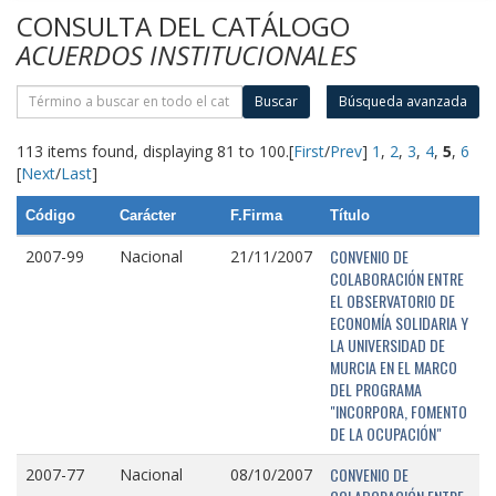
CONSULTA DEL CATÁLOGO
ACUERDOS INSTITUCIONALES
Buscar
Búsqueda avanzada
113 items found, displaying 81 to 100.
[
First
/
Prev
]
1
,
2
,
3
,
4
,
5
,
6
[
Next
/
Last
]
Código
Carácter
F.Firma
Título
CONVENIO DE
2007-99
Nacional
21/11/2007
COLABORACIÓN ENTRE
EL OBSERVATORIO DE
ECONOMÍA SOLIDARIA Y
LA UNIVERSIDAD DE
MURCIA EN EL MARCO
DEL PROGRAMA
"INCORPORA, FOMENTO
DE LA OCUPACIÓN"
CONVENIO DE
2007-77
Nacional
08/10/2007