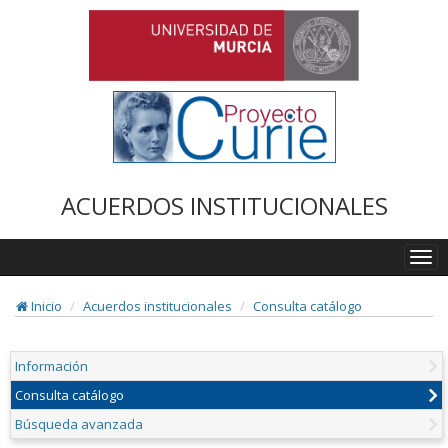
ACUERDOS INSTITUCIONALES
Togg
navi
Inicio
Acuerdos institucionales
Consulta catálogo
Información
Consulta catálogo
Búsqueda avanzada