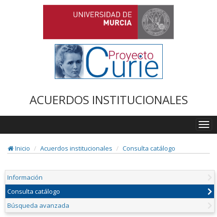
ACUERDOS INSTITUCIONALES
Togg
navi
Inicio
Acuerdos institucionales
Consulta catálogo
Información
Consulta catálogo
Búsqueda avanzada