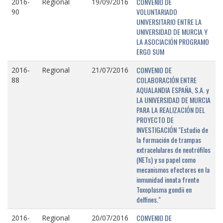
CONVENIO DE
2016-
Regional
19/09/2016
VOLUNTARIADO
90
UNIVERSITARIO ENTRE LA
UNIVERSIDAD DE MURCIA Y
LA ASOCIACIÓN PROGRAMO
ERGO SUM
CONVENIO DE
2016-
Regional
21/07/2016
COLABORACIÓN ENTRE
88
AQUALANDIA ESPAÑA, S.A. y
LA UNIVERSIDAD DE MURCIA
PARA LA REALIZACIÓN DEL
PROYECTO DE
INVESTIGACIÓN "Estudio de
la formación de trampas
extracelulares de neotrófilos
(NETs) y su papel como
mecanismos efectores en la
inmunidad innata frente
Toxoplasma gondii en
delfines."
CONVENIO DE
2016-
Regional
20/07/2016