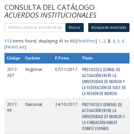
CONSULTA DEL CATÁLOGO
ACUERDOS INSTITUCIONALES
Buscar
Búsqueda avanzada
113 items found, displaying 41 to 60.
[
First
/
Prev
]
1
,
2
,
3
,
4
,
5
,
6
[
Next
/
Last
]
Código
Carácter
F.Firma
Título
PROTOCOLO GENRAL DE
2017-
Regional
07/11/2017
ACTUACIÓN ENTRE LA
207
UNIVERSIDAD DE MURCIA Y
LA FEDERACIÓN DE GOLF DE
LA REGIÓN DE MURCIA
PROTOCOLO GENERAL DE
2017-
Nacional
24/10/2017
ACTUACIÓN ENTRE LA
99
UNIVERSIDAD DE MURCIA Y
LA FUNDACIÓN UNICEF
COMITÉ ESPAÑOL