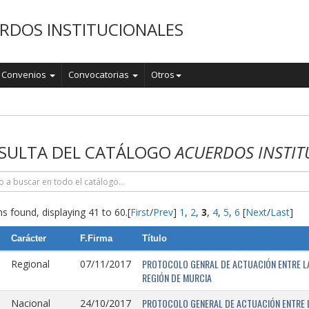
RDOS INSTITUCIONALES
Convenios
Convocatorias
Otros
o
SULTA DEL CATÁLOGO
ACUERDOS INSTIT
s found, displaying 41 to 60.
[
First
/
Prev
]
1
,
2
,
3
,
4
,
5
,
6
[
Next
/
Last
]
Carácter
F.Firma
Título
PROTOCOLO GENRAL DE ACTUACIÓN ENTRE LA 
Regional
07/11/2017
REGIÓN DE MURCIA
PROTOCOLO GENERAL DE ACTUACIÓN ENTRE L
Nacional
24/10/2017