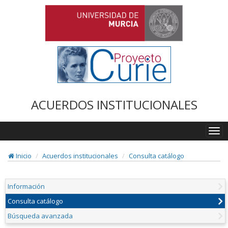
ACUERDOS INSTITUCIONALES
Togg
navi
Inicio
Acuerdos institucionales
Consulta catálogo
Información
Consulta catálogo
Búsqueda avanzada