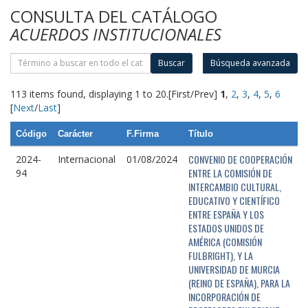
CONSULTA DEL CATÁLOGO
ACUERDOS INSTITUCIONALES
Buscar
Búsqueda avanzada
113 items found, displaying 1 to 20.
[First/Prev]
1
,
2
,
3
,
4
,
5
,
6
[
Next
/
Last
]
Código
Carácter
F.Firma
Título
CONVENIO DE COOPERACIÓN
2024-
Internacional
01/08/2024
ENTRE LA COMISIÓN DE
94
INTERCAMBIO CULTURAL,
EDUCATIVO Y CIENTÍFICO
ENTRE ESPAÑA Y LOS
ESTADOS UNIDOS DE
AMÉRICA (COMISIÓN
FULBRIGHT), Y LA
UNIVERSIDAD DE MURCIA
(REINO DE ESPAÑA), PARA LA
INCORPORACIÓN DE