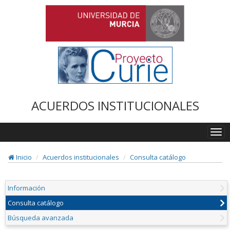
ACUERDOS INSTITUCIONALES
Togg
navi
Inicio
Acuerdos institucionales
Consulta catálogo
Información
Consulta catálogo
Búsqueda avanzada