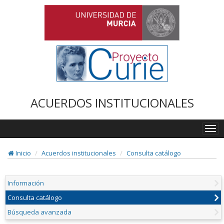
ACUERDOS INSTITUCIONALES
Togg
navi
Inicio
Acuerdos institucionales
Consulta catálogo
Información
Consulta catálogo
Búsqueda avanzada