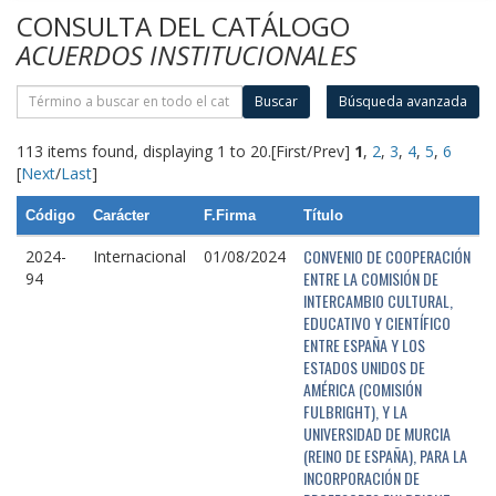
CONSULTA DEL CATÁLOGO
ACUERDOS INSTITUCIONALES
Buscar
Búsqueda avanzada
113 items found, displaying 1 to 20.
[First/Prev]
1
,
2
,
3
,
4
,
5
,
6
[
Next
/
Last
]
Código
Carácter
F.Firma
Título
CONVENIO DE COOPERACIÓN
2024-
Internacional
01/08/2024
ENTRE LA COMISIÓN DE
94
INTERCAMBIO CULTURAL,
EDUCATIVO Y CIENTÍFICO
ENTRE ESPAÑA Y LOS
ESTADOS UNIDOS DE
AMÉRICA (COMISIÓN
FULBRIGHT), Y LA
UNIVERSIDAD DE MURCIA
(REINO DE ESPAÑA), PARA LA
INCORPORACIÓN DE