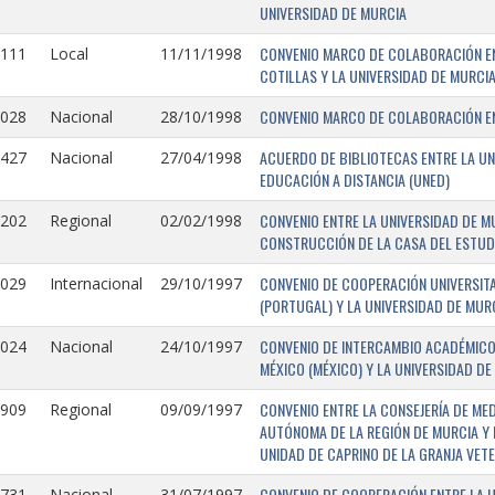
UNIVERSIDAD DE MURCIA
CONVENIO MARCO DE COLABORACIÓN EN
1111
Local
11/11/1998
COTILLAS Y LA UNIVERSIDAD DE MURCI
CONVENIO MARCO DE COLABORACIÓN ENT
1028
Nacional
28/10/1998
ACUERDO DE BIBLIOTECAS ENTRE LA UN
0427
Nacional
27/04/1998
EDUCACIÓN A DISTANCIA (UNED)
CONVENIO ENTRE LA UNIVERSIDAD DE M
0202
Regional
02/02/1998
CONSTRUCCIÓN DE LA CASA DEL ESTUDI
CONVENIO DE COOPERACIÓN UNIVERSITA
1029
Internacional
29/10/1997
(PORTUGAL) Y LA UNIVERSIDAD DE MURC
CONVENIO DE INTERCAMBIO ACADÉMICO
1024
Nacional
24/10/1997
MÉXICO (MÉXICO) Y LA UNIVERSIDAD DE
CONVENIO ENTRE LA CONSEJERÍA DE ME
0909
Regional
09/09/1997
AUTÓNOMA DE LA REGIÓN DE MURCIA Y 
UNIDAD DE CAPRINO DE LA GRANJA VETE
CONVENIO DE COOPERACIÓN ENTRE LA U
731-
Nacional
31/07/1997