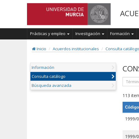
ACUE
Prácticas y empleo
Investigación
Formación
Inicio
Acuerdos institucionales
Consulta catálog
CON
Información
Consulta catálogo
Búsqueda avanzada
113 item
Código
1999/
1999/