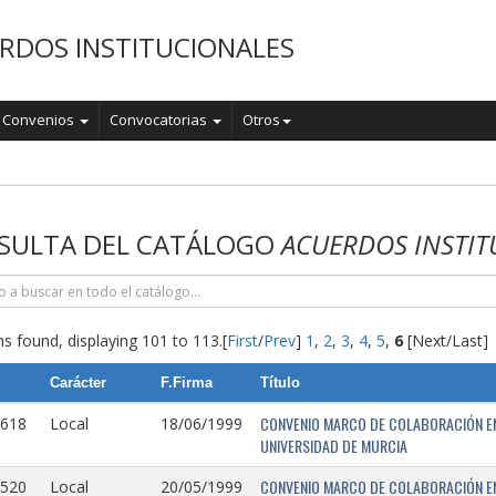
RDOS INSTITUCIONALES
Convenios
Convocatorias
Otros
o
SULTA DEL CATÁLOGO
ACUERDOS INSTIT
s found, displaying 101 to 113.
[
First
/
Prev
]
1
,
2
,
3
,
4
,
5
,
6
[Next/Last]
Carácter
F.Firma
Título
CONVENIO MARCO DE COLABORACIÓN EN
0618
Local
18/06/1999
UNIVERSIDAD DE MURCIA
CONVENIO MARCO DE COLABORACIÓN ENT
0520
Local
20/05/1999