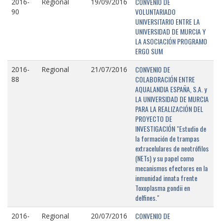
CONVENIO DE
2016-
Regional
19/09/2016
VOLUNTARIADO
90
UNIVERSITARIO ENTRE LA
UNIVERSIDAD DE MURCIA Y
LA ASOCIACIÓN PROGRAMO
ERGO SUM
CONVENIO DE
2016-
Regional
21/07/2016
COLABORACIÓN ENTRE
88
AQUALANDIA ESPAÑA, S.A. y
LA UNIVERSIDAD DE MURCIA
PARA LA REALIZACIÓN DEL
PROYECTO DE
INVESTIGACIÓN "Estudio de
la formación de trampas
extracelulares de neotrófilos
(NETs) y su papel como
mecanismos efectores en la
inmunidad innata frente
Toxoplasma gondii en
delfines."
CONVENIO DE
2016-
Regional
20/07/2016