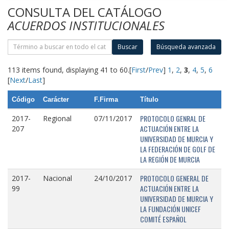
CONSULTA DEL CATÁLOGO
ACUERDOS INSTITUCIONALES
Buscar
Búsqueda avanzada
113 items found, displaying 41 to 60.
[
First
/
Prev
]
1
,
2
,
3
,
4
,
5
,
6
[
Next
/
Last
]
Código
Carácter
F.Firma
Título
PROTOCOLO GENRAL DE
2017-
Regional
07/11/2017
ACTUACIÓN ENTRE LA
207
UNIVERSIDAD DE MURCIA Y
LA FEDERACIÓN DE GOLF DE
LA REGIÓN DE MURCIA
PROTOCOLO GENERAL DE
2017-
Nacional
24/10/2017
ACTUACIÓN ENTRE LA
99
UNIVERSIDAD DE MURCIA Y
LA FUNDACIÓN UNICEF
COMITÉ ESPAÑOL