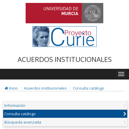
ACUERDOS INSTITUCIONALES
Togg
navi
Inicio
Acuerdos institucionales
Consulta catálogo
Información
Consulta catálogo
Búsqueda avanzada