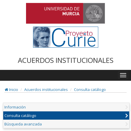
ACUERDOS INSTITUCIONALES
Togg
navi
Inicio
Acuerdos institucionales
Consulta catálogo
Información
Consulta catálogo
Búsqueda avanzada