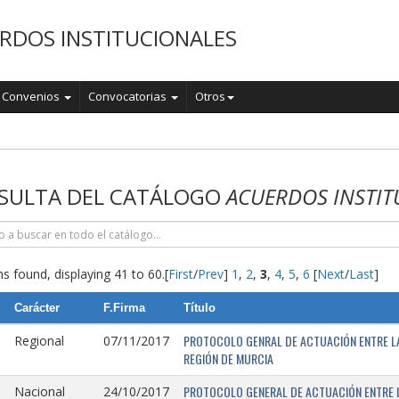
RDOS INSTITUCIONALES
Convenios
Convocatorias
Otros
o
SULTA DEL CATÁLOGO
ACUERDOS INSTIT
s found, displaying 41 to 60.
[
First
/
Prev
]
1
,
2
,
3
,
4
,
5
,
6
[
Next
/
Last
]
Carácter
F.Firma
Título
PROTOCOLO GENRAL DE ACTUACIÓN ENTRE LA 
Regional
07/11/2017
REGIÓN DE MURCIA
PROTOCOLO GENERAL DE ACTUACIÓN ENTRE L
Nacional
24/10/2017