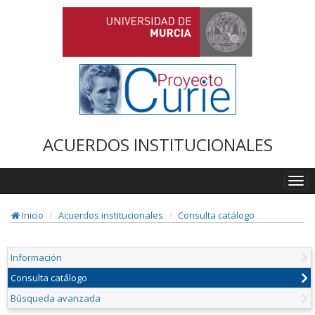
ACUERDOS INSTITUCIONALES
Togg
navi
Inicio
Acuerdos institucionales
Consulta catálogo
Información
Consulta catálogo
Búsqueda avanzada