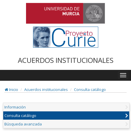
ACUERDOS INSTITUCIONALES
Togg
navi
Inicio
Acuerdos institucionales
Consulta catálogo
Información
Consulta catálogo
Búsqueda avanzada