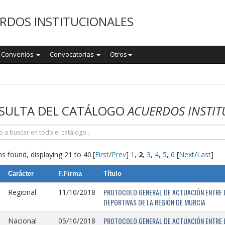
RDOS INSTITUCIONALES
Convenios
Convocatorias
Otros
o
SULTA DEL CATÁLOGO
ACUERDOS INSTIT
s found, displaying 21 to 40.
[
First
/
Prev
]
1
,
2
,
3
,
4
,
5
,
6
[
Next
/
Last
]
Carácter
F.Firma
Título
PROTOCOLO GENERAL DE ACTUACIÓN ENTRE L
Regional
11/10/2018
DEPORTIVAS DE LA REGIÓN DE MURCIA
PROTOCOLO GENERAL DE ACTUACIÓN ENTRE L
Nacional
05/10/2018