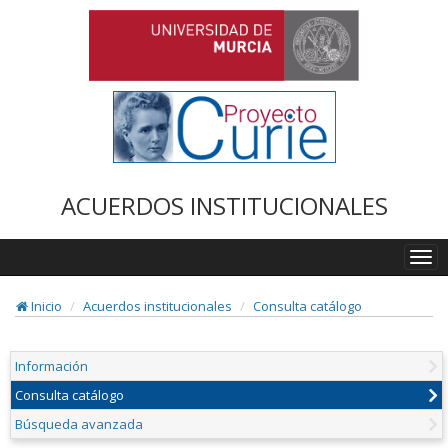
ACUERDOS INSTITUCIONALES
Togg
navi
Inicio
Acuerdos institucionales
Consulta catálogo
Información
Consulta catálogo
Búsqueda avanzada