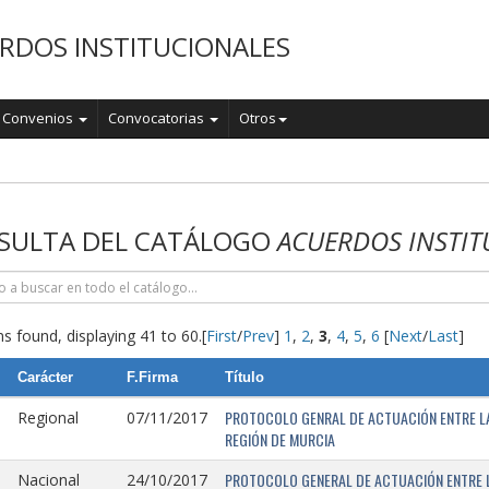
RDOS INSTITUCIONALES
Convenios
Convocatorias
Otros
o
SULTA DEL CATÁLOGO
ACUERDOS INSTIT
s found, displaying 41 to 60.
[
First
/
Prev
]
1
,
2
,
3
,
4
,
5
,
6
[
Next
/
Last
]
Carácter
F.Firma
Título
PROTOCOLO GENRAL DE ACTUACIÓN ENTRE LA 
Regional
07/11/2017
REGIÓN DE MURCIA
PROTOCOLO GENERAL DE ACTUACIÓN ENTRE L
Nacional
24/10/2017