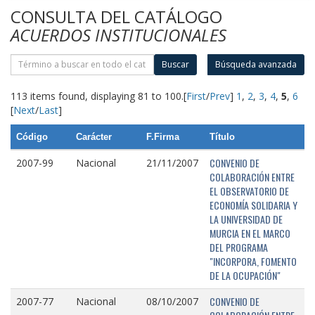
CONSULTA DEL CATÁLOGO
ACUERDOS INSTITUCIONALES
Buscar
Búsqueda avanzada
113 items found, displaying 81 to 100.
[
First
/
Prev
]
1
,
2
,
3
,
4
,
5
,
6
[
Next
/
Last
]
Código
Carácter
F.Firma
Título
CONVENIO DE
2007-99
Nacional
21/11/2007
COLABORACIÓN ENTRE
EL OBSERVATORIO DE
ECONOMÍA SOLIDARIA Y
LA UNIVERSIDAD DE
MURCIA EN EL MARCO
DEL PROGRAMA
"INCORPORA, FOMENTO
DE LA OCUPACIÓN"
CONVENIO DE
2007-77
Nacional
08/10/2007