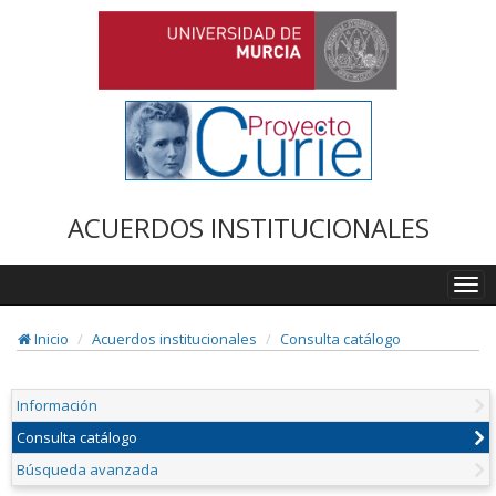
ACUERDOS INSTITUCIONALES
Togg
navi
Inicio
Acuerdos institucionales
Consulta catálogo
Información
Consulta catálogo
Búsqueda avanzada