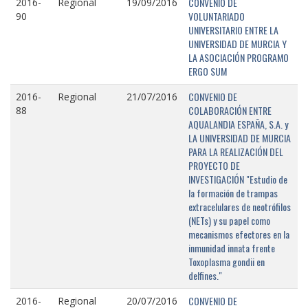
CONVENIO DE
2016-
Regional
19/09/2016
VOLUNTARIADO
90
UNIVERSITARIO ENTRE LA
UNIVERSIDAD DE MURCIA Y
LA ASOCIACIÓN PROGRAMO
ERGO SUM
CONVENIO DE
2016-
Regional
21/07/2016
COLABORACIÓN ENTRE
88
AQUALANDIA ESPAÑA, S.A. y
LA UNIVERSIDAD DE MURCIA
PARA LA REALIZACIÓN DEL
PROYECTO DE
INVESTIGACIÓN "Estudio de
la formación de trampas
extracelulares de neotrófilos
(NETs) y su papel como
mecanismos efectores en la
inmunidad innata frente
Toxoplasma gondii en
delfines."
CONVENIO DE
2016-
Regional
20/07/2016