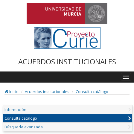
ACUERDOS INSTITUCIONALES
Togg
navi
Inicio
Acuerdos institucionales
Consulta catálogo
Información
Consulta catálogo
Búsqueda avanzada