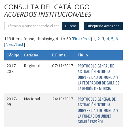
CONSULTA DEL CATÁLOGO
ACUERDOS INSTITUCIONALES
Buscar
Búsqueda avanzada
113 items found, displaying 41 to 60.
[
First
/
Prev
]
1
,
2
,
3
,
4
,
5
,
6
[
Next
/
Last
]
Código
Carácter
F.Firma
Título
PROTOCOLO GENRAL DE
2017-
Regional
07/11/2017
ACTUACIÓN ENTRE LA
207
UNIVERSIDAD DE MURCIA Y
LA FEDERACIÓN DE GOLF DE
LA REGIÓN DE MURCIA
PROTOCOLO GENERAL DE
2017-
Nacional
24/10/2017
ACTUACIÓN ENTRE LA
99
UNIVERSIDAD DE MURCIA Y
LA FUNDACIÓN UNICEF
COMITÉ ESPAÑOL