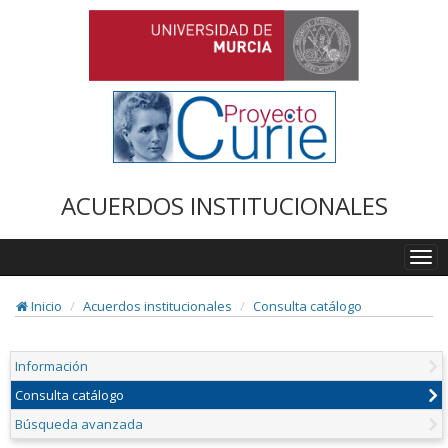
ACUERDOS INSTITUCIONALES
Togg
navi
Inicio
Acuerdos institucionales
Consulta catálogo
Información
Consulta catálogo
Búsqueda avanzada