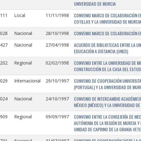
UNIVERSIDAD DE MURCIA
CONVENIO MARCO DE COLABORACIÓN EN
1111
Local
11/11/1998
COTILLAS Y LA UNIVERSIDAD DE MURCI
CONVENIO MARCO DE COLABORACIÓN ENT
1028
Nacional
28/10/1998
ACUERDO DE BIBLIOTECAS ENTRE LA UN
0427
Nacional
27/04/1998
EDUCACIÓN A DISTANCIA (UNED)
CONVENIO ENTRE LA UNIVERSIDAD DE M
0202
Regional
02/02/1998
CONSTRUCCIÓN DE LA CASA DEL ESTUDI
CONVENIO DE COOPERACIÓN UNIVERSITA
1029
Internacional
29/10/1997
(PORTUGAL) Y LA UNIVERSIDAD DE MURC
CONVENIO DE INTERCAMBIO ACADÉMICO
1024
Nacional
24/10/1997
MÉXICO (MÉXICO) Y LA UNIVERSIDAD DE
CONVENIO ENTRE LA CONSEJERÍA DE ME
0909
Regional
09/09/1997
AUTÓNOMA DE LA REGIÓN DE MURCIA Y 
UNIDAD DE CAPRINO DE LA GRANJA VETE
CONVENIO DE COOPERACIÓN ENTRE LA U
731-
Nacional
31/07/1997