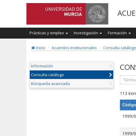
ACUE
Prácticas y empleo
Investigación
Formación
Inicio
Acuerdos institucionales
Consulta catálog
CON
Información
Consulta catálogo
Búsqueda avanzada
113 item
Código
1999/
1999/