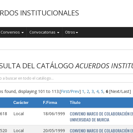
RDOS INSTITUCIONALES
Convenios
Convocatorias
Otros
o
SULTA DEL CATÁLOGO
ACUERDOS INSTIT
s found, displaying 101 to 113.
[
First
/
Prev
]
1
,
2
,
3
,
4
,
5
,
6
[Next/Last]
Carácter
F.Firma
Título
CONVENIO MARCO DE COLABORACIÓN EN
0618
Local
18/06/1999
UNIVERSIDAD DE MURCIA
CONVENIO MARCO DE COLABORACIÓN ENT
0520
Local
20/05/1999