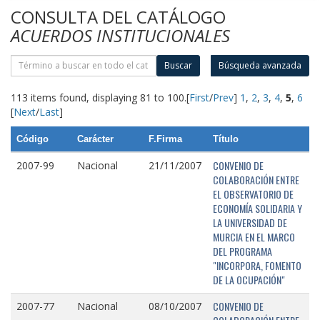
CONSULTA DEL CATÁLOGO
ACUERDOS INSTITUCIONALES
Buscar
Búsqueda avanzada
113 items found, displaying 81 to 100.
[
First
/
Prev
]
1
,
2
,
3
,
4
,
5
,
6
[
Next
/
Last
]
Código
Carácter
F.Firma
Título
CONVENIO DE
2007-99
Nacional
21/11/2007
COLABORACIÓN ENTRE
EL OBSERVATORIO DE
ECONOMÍA SOLIDARIA Y
LA UNIVERSIDAD DE
MURCIA EN EL MARCO
DEL PROGRAMA
"INCORPORA, FOMENTO
DE LA OCUPACIÓN"
CONVENIO DE
2007-77
Nacional
08/10/2007