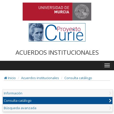
ACUERDOS INSTITUCIONALES
Togg
navi
Inicio
Acuerdos institucionales
Consulta catálogo
Información
Consulta catálogo
Búsqueda avanzada