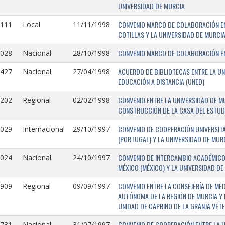
UNIVERSIDAD DE MURCIA
CONVENIO MARCO DE COLABORACIÓN EN
1111
Local
11/11/1998
COTILLAS Y LA UNIVERSIDAD DE MURCI
CONVENIO MARCO DE COLABORACIÓN ENT
1028
Nacional
28/10/1998
ACUERDO DE BIBLIOTECAS ENTRE LA UN
0427
Nacional
27/04/1998
EDUCACIÓN A DISTANCIA (UNED)
CONVENIO ENTRE LA UNIVERSIDAD DE M
0202
Regional
02/02/1998
CONSTRUCCIÓN DE LA CASA DEL ESTUDI
CONVENIO DE COOPERACIÓN UNIVERSITA
1029
Internacional
29/10/1997
(PORTUGAL) Y LA UNIVERSIDAD DE MURC
CONVENIO DE INTERCAMBIO ACADÉMICO
1024
Nacional
24/10/1997
MÉXICO (MÉXICO) Y LA UNIVERSIDAD DE
CONVENIO ENTRE LA CONSEJERÍA DE ME
0909
Regional
09/09/1997
AUTÓNOMA DE LA REGIÓN DE MURCIA Y 
UNIDAD DE CAPRINO DE LA GRANJA VETE
CONVENIO DE COOPERACIÓN ENTRE LA U
731-
Nacional
31/07/1997