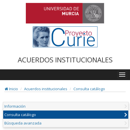
ACUERDOS INSTITUCIONALES
Togg
navi
Inicio
Acuerdos institucionales
Consulta catálogo
Información
Consulta catálogo
Búsqueda avanzada