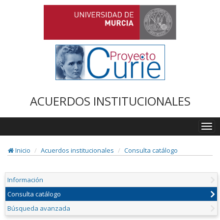
ACUERDOS INSTITUCIONALES
Togg
navi
Inicio
Acuerdos institucionales
Consulta catálogo
Información
Consulta catálogo
Búsqueda avanzada